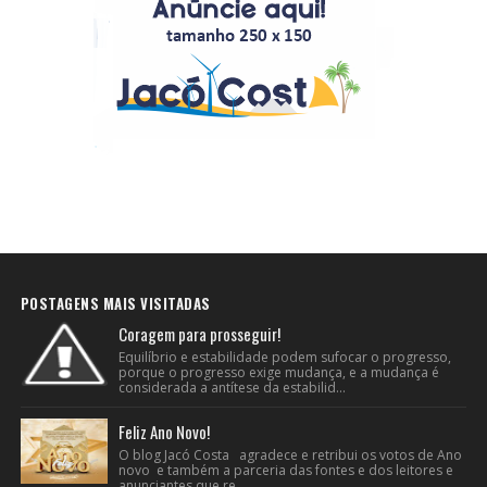
POSTAGENS MAIS VISITADAS
Coragem para prosseguir!
Equilíbrio e estabilidade podem sufocar o progresso,
porque o progresso exige mudança, e a mudança é
considerada a antítese da estabilid...
Feliz Ano Novo!
O blog Jacó Costa agradece e retribui os votos de Ano
novo e também a parceria das fontes e dos leitores e
anunciantes que re...