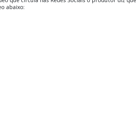
ídeo que circula nas Redes Sociais o produtor diz que
eo abaixo: