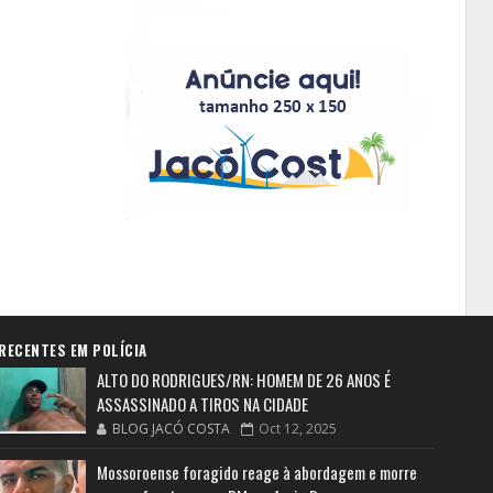
RECENTES EM POLÍCIA
ALTO DO RODRIGUES/RN: HOMEM DE 26 ANOS É
ASSASSINADO A TIROS NA CIDADE
BLOG JACÓ COSTA
Oct 12, 2025
Mossoroense foragido reage à abordagem e morre