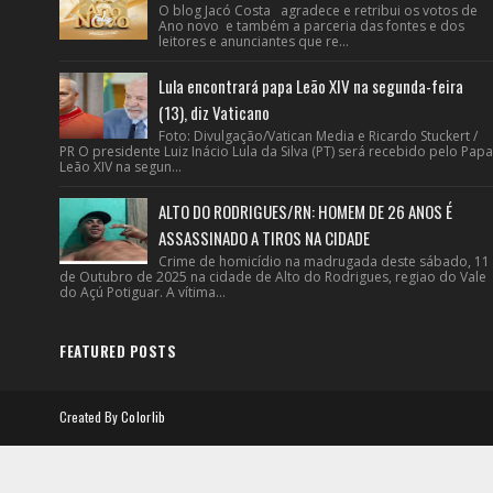
O blog Jacó Costa agradece e retribui os votos de
Ano novo e também a parceria das fontes e dos
leitores e anunciantes que re...
Lula encontrará papa Leão XIV na segunda-feira
(13), diz Vaticano
Foto: Divulgação/Vatican Media e Ricardo Stuckert /
PR O presidente Luiz Inácio Lula da Silva (PT) será recebido pelo Papa
Leão XIV na segun...
ALTO DO RODRIGUES/RN: HOMEM DE 26 ANOS É
ASSASSINADO A TIROS NA CIDADE
Crime de homicídio na madrugada deste sábado, 11
de Outubro de 2025 na cidade de Alto do Rodrigues, regiao do Vale
do Açú Potiguar. A vítima...
FEATURED POSTS
Created By
Colorlib