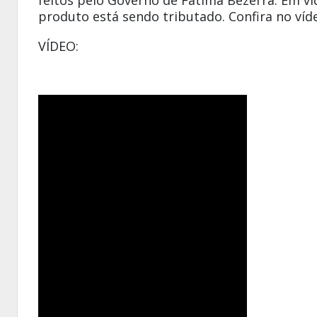
feitos pelo Governo de
Fátima Bezerra
. Em v
produto está sendo tributado. Confira no víd
VÍDEO: