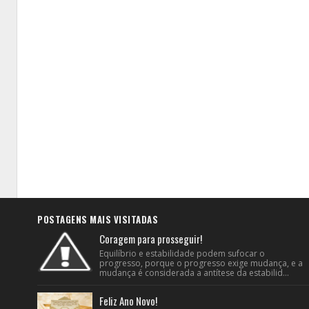
POSTAGENS MAIS VISITADAS
Coragem para prosseguir!
Equilíbrio e estabilidade podem sufocar o
progresso, porque o progresso exige mudança, e a
mudança é considerada a antítese da estabilid...
Feliz Ano Novo!