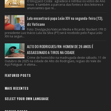
O blog Jacó Costa agradece e retribui os votos de Ano
novo e também a parceria das fontes e dos leitores e
anunciantes que re...
Lula encontrará papa Leão XIV na segunda-feira (13),
diz Vaticano
Foto: Divulgação/Vatican Media e Ricardo Stuckert / PR O
presidente Luiz Inácio Lula da Silva (PT) será recebido pelo Papa Leão
XIV na segun...
ALTO DO RODRIGUES/RN: HOMEM DE 26 ANOS É
ASSASSINADO A TIROS NA CIDADE
Crime de homicídio na madrugada deste sábado, 11 de
Outubro de 2025 na cidade de Alto do Rodrigues, regiao do Vale do
Açú Potiguar. A vítima...
FEATURED POSTS
MAIS RECENTES
SELECT YOUR OWN LANGUAGE