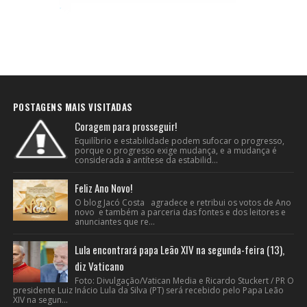
POSTAGENS MAIS VISITADAS
Coragem para prosseguir!
Equilíbrio e estabilidade podem sufocar o progresso,
porque o progresso exige mudança, e a mudança é
considerada a antítese da estabilid...
Feliz Ano Novo!
O blog Jacó Costa agradece e retribui os votos de Ano
novo e também a parceria das fontes e dos leitores e
anunciantes que re...
Lula encontrará papa Leão XIV na segunda-feira (13),
diz Vaticano
Foto: Divulgação/Vatican Media e Ricardo Stuckert / PR O
presidente Luiz Inácio Lula da Silva (PT) será recebido pelo Papa Leão
XIV na segun...