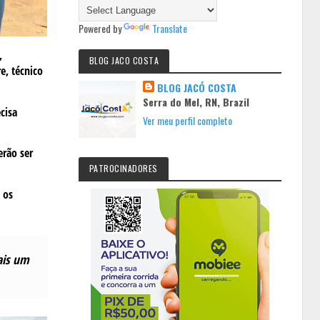
Powered by
Translate
,
BLOG JACO COSTA
e, técnico
BLOG JACÓ COSTA
Serra do Mel, RN, Brazil
cisa
Ver meu perfil completo
erão ser
PATROCINADORES
 os
ais um