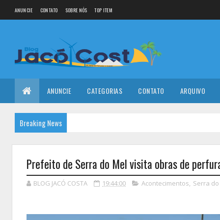
ANUNCIE
CONTATO
SOBRE NÓS
TOP ITEM
ANUNCIE
CATEGORIAS
CONTATO
ARQUIVO
Breaking News
Prefeito de Serra do Mel visita obras de perfur
BLOG JACÓ COSTA
19:44:00
Acontecimentos
,
Serra do