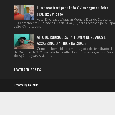
Lula encontrará papa Leão XIV na segunda-feira
(13), diz Vaticano
Foto: Divulgação/Vatican Media e Ricardo Stuckert /
PR O presidente Luiz Inácio Lula da Silva (PT) será recebido pelo Papa
Leão XIV na segun...
ALTO DO RODRIGUES/RN: HOMEM DE 26 ANOS É
ASSASSINADO A TIROS NA CIDADE
Crime de homicídio na madrugada deste sábado, 11
de Outubro de 2025 na cidade de Alto do Rodrigues, regiao do Vale
do Açú Potiguar. A vítima...
FEATURED POSTS
Created By
Colorlib