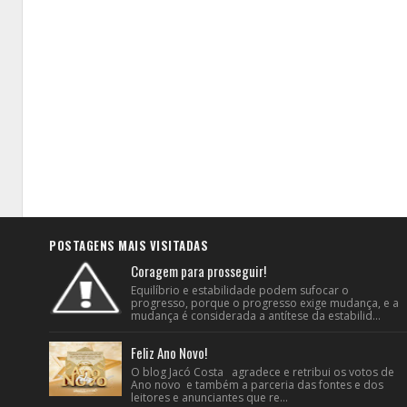
POSTAGENS MAIS VISITADAS
Coragem para prosseguir!
Equilíbrio e estabilidade podem sufocar o
progresso, porque o progresso exige mudança, e a
mudança é considerada a antítese da estabilid...
Feliz Ano Novo!
O blog Jacó Costa agradece e retribui os votos de
Ano novo e também a parceria das fontes e dos
leitores e anunciantes que re...