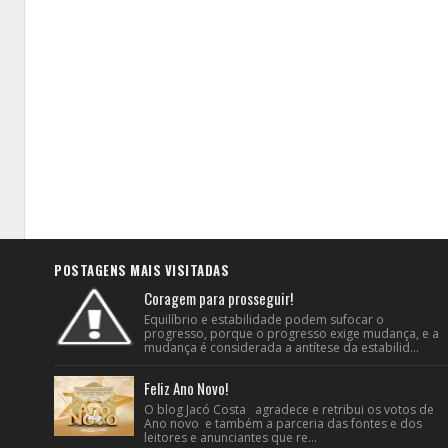
POSTAGENS MAIS VISITADAS
Coragem para prosseguir!
Equilíbrio e estabilidade podem sufocar o
progresso, porque o progresso exige mudança, e a
mudança é considerada a antítese da estabilid...
Feliz Ano Novo!
O blog Jacó Costa agradece e retribui os votos de
Ano novo e também a parceria das fontes e dos
leitores e anunciantes que re...