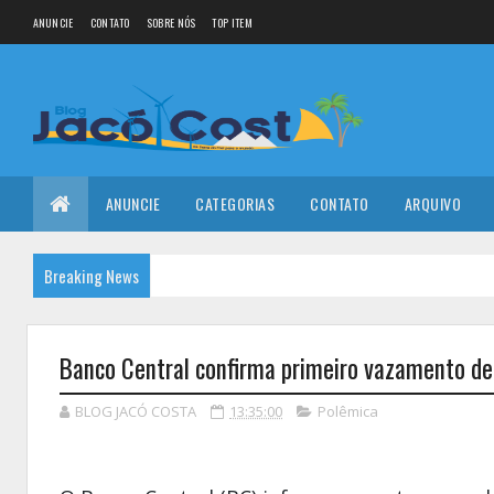
ANUNCIE
CONTATO
SOBRE NÓS
TOP ITEM
ANUNCIE
CATEGORIAS
CONTATO
ARQUIVO
Breaking News
Banco Central confirma primeiro vazamento de
BLOG JACÓ COSTA
13:35:00
Polêmica