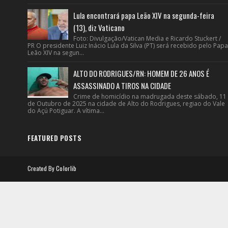
Lula encontrará papa Leão XIV na segunda-feira
(13), diz Vaticano
Foto: Divulgação/Vatican Media e Ricardo Stuckert /
PR O presidente Luiz Inácio Lula da Silva (PT) será recebido pelo Papa
Leão XIV na segun...
ALTO DO RODRIGUES/RN: HOMEM DE 26 ANOS É
ASSASSINADO A TIROS NA CIDADE
Crime de homicídio na madrugada deste sábado, 11
de Outubro de 2025 na cidade de Alto do Rodrigues, regiao do Vale
do Açú Potiguar. A vítima...
FEATURED POSTS
Created By
Colorlib