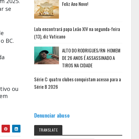
em 2025.
Feliz Ano Novo!
ar se
Lula encontrará papa Leão XIV na segunda-feira
de
(13), diz Vaticano
 o BC.
ALTO DO RODRIGUES/RN: HOMEM
da
DE 26 ANOS É ASSASSINADO A
TIROS NA CIDADE
Série C: quatro clubes conquistam acesso para a
Série B 2026
tivo ou
 em
Denunciar abuso
TRANSLATE