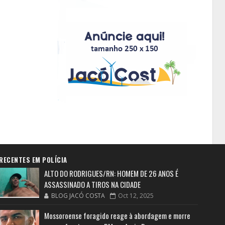
RECENTES EM POLÍCIA
ALTO DO RODRIGUES/RN: HOMEM DE 26 ANOS É
ASSASSINADO A TIROS NA CIDADE
BLOG JACÓ COSTA
Oct 12, 2025
Mossoroense foragido reage à abordagem e morre