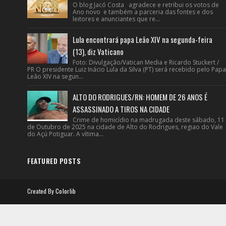
O blog Jacó Costa agradece e retribui os votos de
Ano novo e também a parceria das fontes e dos
leitores e anunciantes que re...
Lula encontrará papa Leão XIV na segunda-feira
(13), diz Vaticano
Foto: Divulgação/Vatican Media e Ricardo Stuckert /
PR O presidente Luiz Inácio Lula da Silva (PT) será recebido pelo Papa
Leão XIV na segun...
ALTO DO RODRIGUES/RN: HOMEM DE 26 ANOS É
ASSASSINADO A TIROS NA CIDADE
Crime de homicídio na madrugada deste sábado, 11
de Outubro de 2025 na cidade de Alto do Rodrigues, regiao do Vale
do Açú Potiguar. A vítima...
FEATURED POSTS
Created By
Colorlib