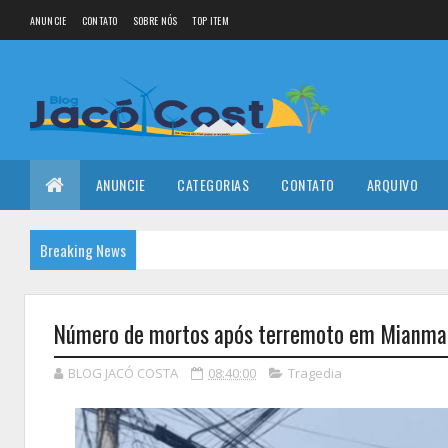
ANUNCIE
CONTATO
SOBRE NÓS
TOP ITEM
ANUNCIE
CATEGORIAS
CONTATO
ARQUIVO
Breaking News
Número de mortos após terremoto em Mianmar 
BLOG JACÓ COSTA
08:40:00
Tragedia