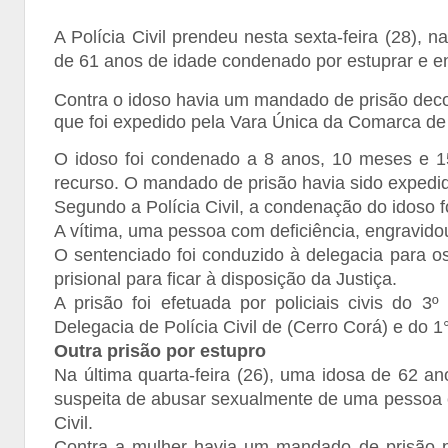
A Polícia Civil prendeu nesta sexta-feira (28), 
de 61 anos de idade condenado por estuprar e e
Contra o idoso havia um mandado de prisão decor
que foi expedido pela Vara Única da Comarca de
O idoso foi condenado a 8 anos, 10 meses e 1
recurso. O mandado de prisão havia sido expedi
Segundo a Polícia Civil, a condenação do idoso f
A vítima, uma pessoa com deficiência, engravido
O sentenciado foi conduzido à delegacia para 
prisional para ficar à disposição da Justiça.
A prisão foi efetuada por policiais civis do 
Delegacia de Polícia Civil de (Cerro Corá) e do 1
Outra prisão por estupro
Na última quarta-feira (26), uma idosa de 62 an
suspeita de abusar sexualmente de uma pessoa co
Civil.
Contra a mulher havia um mandado de prisão pr