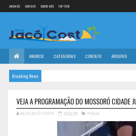
ANUNCIE
CONTATO
SOBRE NÓS
TOP ITEM
ANUNCIE
CATEGORIAS
CONTATO
ARQUIVO
Breaking News
VEJA A PROGRAMAÇÃO DO MOSSORÓ CIDADE J
BLOG JACÓ COSTA
18:32:00
Polícia