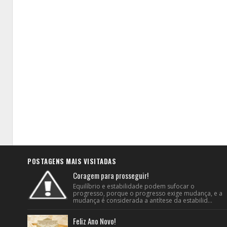
POSTAGENS MAIS VISITADAS
Coragem para prosseguir!
Equilíbrio e estabilidade podem sufocar o
progresso, porque o progresso exige mudança, e a
mudança é considerada a antítese da estabilid...
Feliz Ano Novo!