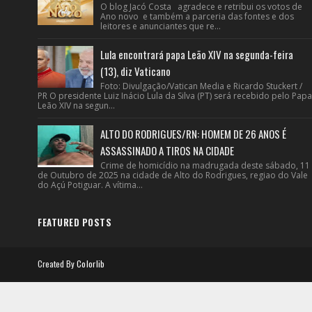
O blog Jacó Costa agradece e retribui os votos de
Ano novo e também a parceria das fontes e dos
leitores e anunciantes que re...
Lula encontrará papa Leão XIV na segunda-feira
(13), diz Vaticano
Foto: Divulgação/Vatican Media e Ricardo Stuckert /
PR O presidente Luiz Inácio Lula da Silva (PT) será recebido pelo Papa
Leão XIV na segun...
ALTO DO RODRIGUES/RN: HOMEM DE 26 ANOS É
ASSASSINADO A TIROS NA CIDADE
Crime de homicídio na madrugada deste sábado, 11
de Outubro de 2025 na cidade de Alto do Rodrigues, regiao do Vale
do Açú Potiguar. A vítima...
FEATURED POSTS
Created By
Colorlib