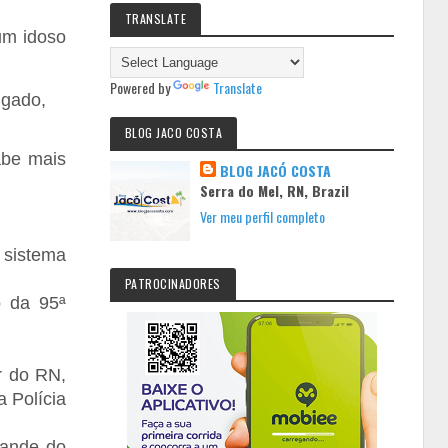
TRANSLATE
 um idoso
Powered by
Translate
lgado,
BLOG JACO COSTA
abe mais
BLOG JACÓ COSTA
Serra do Mel, RN, Brazil
Ver meu perfil completo
 sistema
PATROCINADORES
o da 95ª
or do RN,
 Polícia
rande do