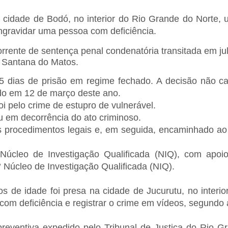
na cidade de Bodó, no interior do Rio Grande do Norte,
ngravidar uma pessoa com deficiência.
rente de sentença penal condenatória transitada em ju
 Santana do Matos.
5 dias de prisão em regime fechado. A decisão não c
do em 12 de março deste ano.
oi pelo crime de estupro de vulnerável.
u em decorrência do ato criminoso.
os procedimentos legais e, em seguida, encaminhado ao
3º Núcleo de Investigação Qualificada (NIQ), com apoi
° Núcleo de Investigação Qualificada (NIQ).
os de idade foi presa na cidade de Jucurutu, no interi
m deficiência e registrar o crime em vídeos, segundo a
eventiva expedido pelo Tribunal de Justiça do Rio G