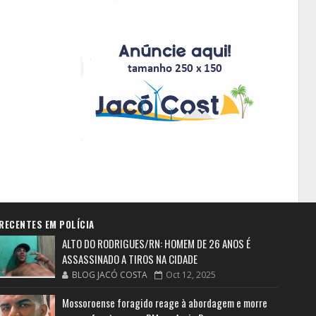
RECENTES EM POLÍCIA
ALTO DO RODRIGUES/RN: HOMEM DE 26 ANOS É
ASSASSINADO A TIROS NA CIDADE
BLOG JACÓ COSTA
Oct 12, 2025
Mossoroense foragido reage à abordagem e morre