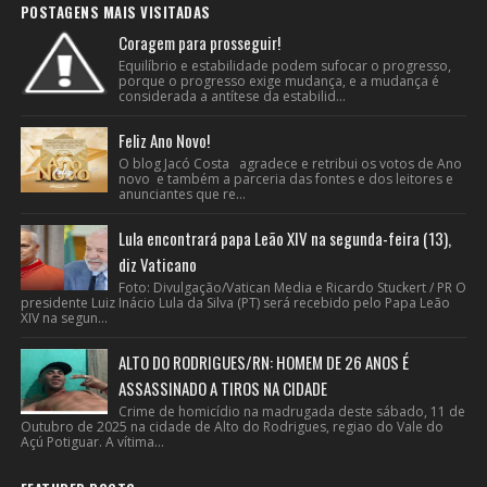
POSTAGENS MAIS VISITADAS
Coragem para prosseguir!
Equilíbrio e estabilidade podem sufocar o progresso,
porque o progresso exige mudança, e a mudança é
considerada a antítese da estabilid...
Feliz Ano Novo!
O blog Jacó Costa agradece e retribui os votos de Ano
novo e também a parceria das fontes e dos leitores e
anunciantes que re...
Lula encontrará papa Leão XIV na segunda-feira (13),
diz Vaticano
Foto: Divulgação/Vatican Media e Ricardo Stuckert / PR O
presidente Luiz Inácio Lula da Silva (PT) será recebido pelo Papa Leão
XIV na segun...
ALTO DO RODRIGUES/RN: HOMEM DE 26 ANOS É
ASSASSINADO A TIROS NA CIDADE
Crime de homicídio na madrugada deste sábado, 11 de
Outubro de 2025 na cidade de Alto do Rodrigues, regiao do Vale do
Açú Potiguar. A vítima...