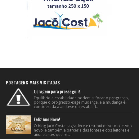
POSTAGENS MAIS VISITADAS
Coragem para prosseguir!
Equilíbrio e estabilidade podem sufocar o progresso,
porque o progresso exige mudança, e a mudança é
considerada a antítese da estabilid...
Feliz Ano Novo!
O blog Jacó Costa agradece e retribui os votos de Ano
novo e também a parceria das fontes e dos leitores e
anunciantes que re...