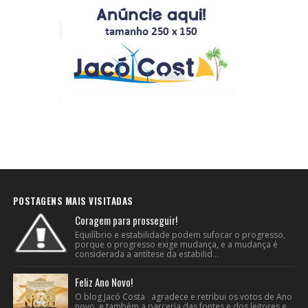
POSTAGENS MAIS VISITADAS
Coragem para prosseguir!
Equilíbrio e estabilidade podem sufocar o progresso,
porque o progresso exige mudança, e a mudança é
considerada a antítese da estabilid...
Feliz Ano Novo!
O blog Jacó Costa agradece e retribui os votos de Ano
novo e também a parceria das fontes e dos leitores e