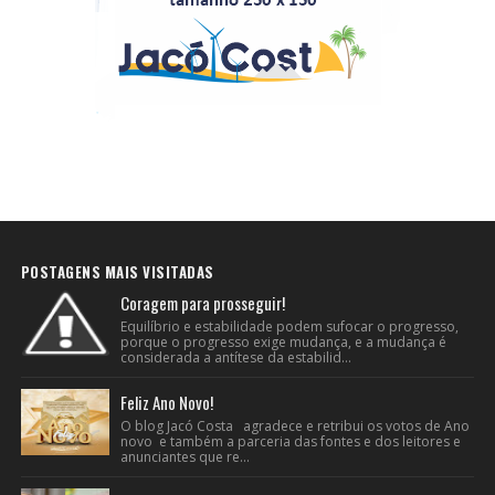
POSTAGENS MAIS VISITADAS
Coragem para prosseguir!
Equilíbrio e estabilidade podem sufocar o progresso,
porque o progresso exige mudança, e a mudança é
considerada a antítese da estabilid...
Feliz Ano Novo!
O blog Jacó Costa agradece e retribui os votos de Ano
novo e também a parceria das fontes e dos leitores e
anunciantes que re...