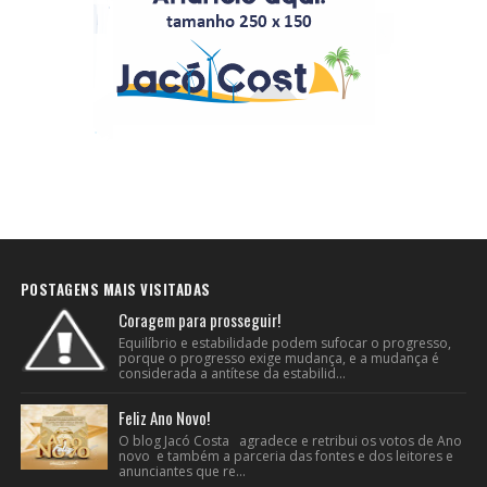
POSTAGENS MAIS VISITADAS
Coragem para prosseguir!
Equilíbrio e estabilidade podem sufocar o progresso,
porque o progresso exige mudança, e a mudança é
considerada a antítese da estabilid...
Feliz Ano Novo!
O blog Jacó Costa agradece e retribui os votos de Ano
novo e também a parceria das fontes e dos leitores e
anunciantes que re...