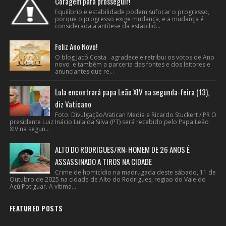
Coragem para prosseguir!
Equilíbrio e estabilidade podem sufocar o progresso,
porque o progresso exige mudança, e a mudança é
considerada a antítese da estabilid...
Feliz Ano Novo!
O blog Jacó Costa agradece e retribui os votos de Ano
novo e também a parceria das fontes e dos leitores e
anunciantes que re...
Lula encontrará papa Leão XIV na segunda-feira (13),
diz Vaticano
Foto: Divulgação/Vatican Media e Ricardo Stuckert / PR O
presidente Luiz Inácio Lula da Silva (PT) será recebido pelo Papa Leão
XIV na segun...
ALTO DO RODRIGUES/RN: HOMEM DE 26 ANOS É
ASSASSINADO A TIROS NA CIDADE
Crime de homicídio na madrugada deste sábado, 11 de
Outubro de 2025 na cidade de Alto do Rodrigues, regiao do Vale do
Açú Potiguar. A vítima...
FEATURED POSTS