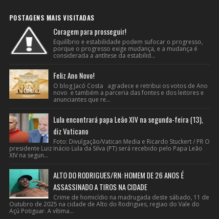
POSTAGENS MAIS VISITADAS
Coragem para prosseguir!
Equilíbrio e estabilidade podem sufocar o progresso,
porque o progresso exige mudança, e a mudança é
considerada a antítese da estabilid...
Feliz Ano Novo!
O blog Jacó Costa agradece e retribui os votos de Ano
novo e também a parceria das fontes e dos leitores e
anunciantes que re...
Lula encontrará papa Leão XIV na segunda-feira (13),
diz Vaticano
Foto: Divulgação/Vatican Media e Ricardo Stuckert / PR O
presidente Luiz Inácio Lula da Silva (PT) será recebido pelo Papa Leão
XIV na segun...
ALTO DO RODRIGUES/RN: HOMEM DE 26 ANOS É
ASSASSINADO A TIROS NA CIDADE
Crime de homicídio na madrugada deste sábado, 11 de
Outubro de 2025 na cidade de Alto do Rodrigues, regiao do Vale do
Açú Potiguar. A vítima...