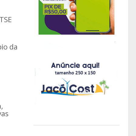
 TSE
pio da
,
vas