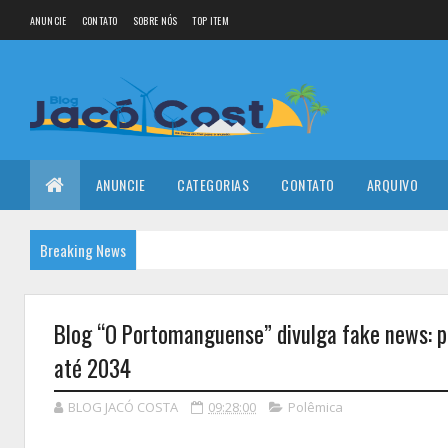
ANUNCIE
CONTATO
SOBRE NÓS
TOP ITEM
ANUNCIE
CATEGORIAS
CONTATO
ARQUIVO
Breaking News
Blog “O Portomanguense” divulga fake news: pr
até 2034
BLOG JACÓ COSTA
09:28:00
Polêmica