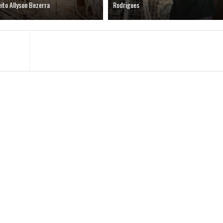
ito Allyson Bezerra
Rodrigues