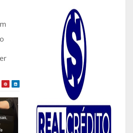
em
 o
er
sais,
e
do