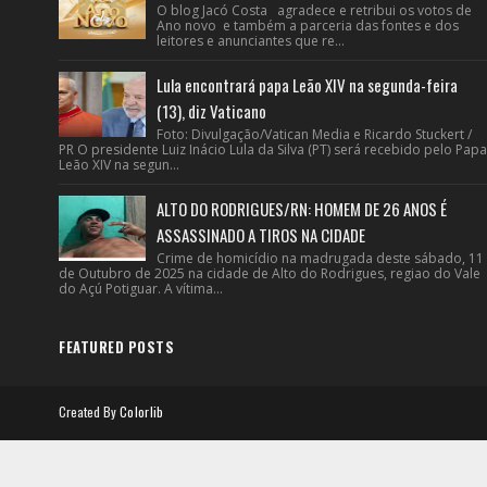
O blog Jacó Costa agradece e retribui os votos de
Ano novo e também a parceria das fontes e dos
leitores e anunciantes que re...
Lula encontrará papa Leão XIV na segunda-feira
(13), diz Vaticano
Foto: Divulgação/Vatican Media e Ricardo Stuckert /
PR O presidente Luiz Inácio Lula da Silva (PT) será recebido pelo Papa
Leão XIV na segun...
ALTO DO RODRIGUES/RN: HOMEM DE 26 ANOS É
ASSASSINADO A TIROS NA CIDADE
Crime de homicídio na madrugada deste sábado, 11
de Outubro de 2025 na cidade de Alto do Rodrigues, regiao do Vale
do Açú Potiguar. A vítima...
FEATURED POSTS
Created By
Colorlib