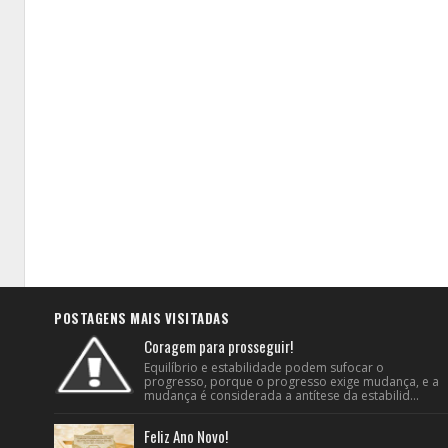
POSTAGENS MAIS VISITADAS
Coragem para prosseguir!
Equilíbrio e estabilidade podem sufocar o
progresso, porque o progresso exige mudança, e a
mudança é considerada a antítese da estabilid...
Feliz Ano Novo!