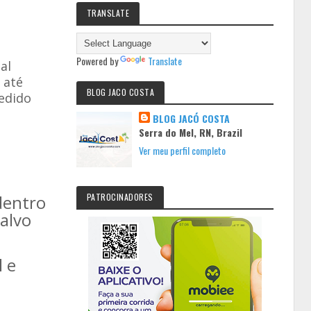
TRANSLATE
Powered by
Translate
al
 até
BLOG JACO COSTA
pedido
BLOG JACÓ COSTA
Serra do Mel, RN, Brazil
Ver meu perfil completo
e
dentro
PATROCINADORES
salvo
l e