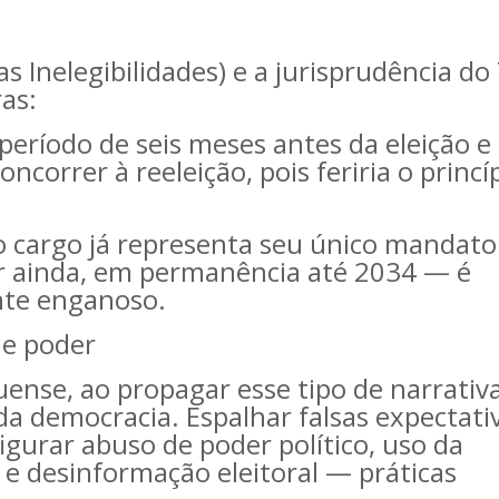
s Inelegibilidades) e a jurisprudência do
ras:
período de seis meses antes da eleição e
ncorrer à reeleição, pois feriria o princí
o cargo já representa seu único mandato
ior ainda, em permanência até 2034 — é
ente enganoso.
de poder
nse, ao propagar esse tipo de narrativa
a democracia. Espalhar falsas expectati
figurar abuso de poder político, uso da
s e desinformação eleitoral — práticas