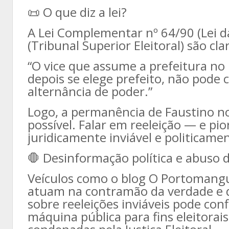
📜 O que diz a lei?
A Lei Complementar nº 64/90 (Lei da
(Tribunal Superior Eleitoral) são cla
“O vice que assume a prefeitura no 
depois se elege prefeito, não pode co
alternância de poder.”
Logo, a permanência de Faustino n
possível. Falar em reeleição — e p
juridicamente inviável e politicam
🛑 Desinformação política e abuso 
Veículos como o blog O Portomangue
atuam na contramão da verdade e d
sobre reeleições inviáveis pode con
máquina pública para fins eleitorai