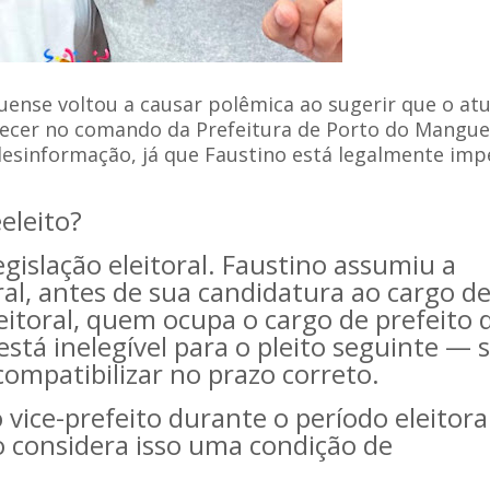
nse voltou a causar polêmica ao sugerir que o atu
necer no comando da Prefeitura de Porto do Mangue
 desinformação, já que Faustino está legalmente im
eleito?
gislação eleitoral. Faustino assumiu a
ral, antes de sua candidatura ao cargo d
leitoral, quem ocupa o cargo de prefeito 
está inelegível para o pleito seguinte — 
ncompatibilizar no prazo correto.
ice-prefeito durante o período eleitora
o considera isso uma condição de