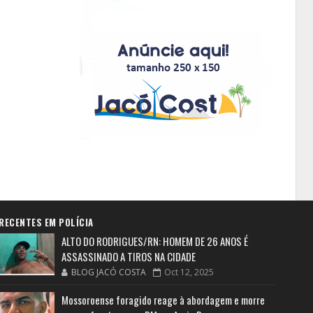
RECENTES EM POLÍCIA
ALTO DO RODRIGUES/RN: HOMEM DE 26 ANOS É
ASSASSINADO A TIROS NA CIDADE
BLOG JACÓ COSTA
Oct 12, 2025
Mossoroense foragido reage à abordagem e morre