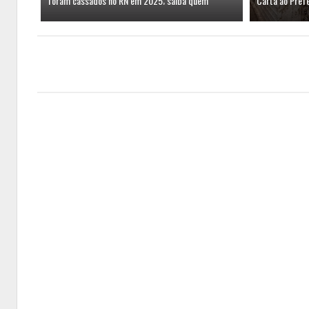
foram cassados no RN em 2025; saiba quem
Carta ao Prefe