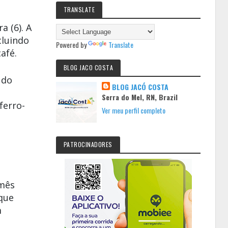
TRANSLATE
a (6). A
cluindo
Powered by
Translate
afé.
BLOG JACO COSTA
 do
BLOG JACÓ COSTA
Serra do Mel, RN, Brazil
ferro-
Ver meu perfil completo
PATROCINADORES
 mês
 que
m