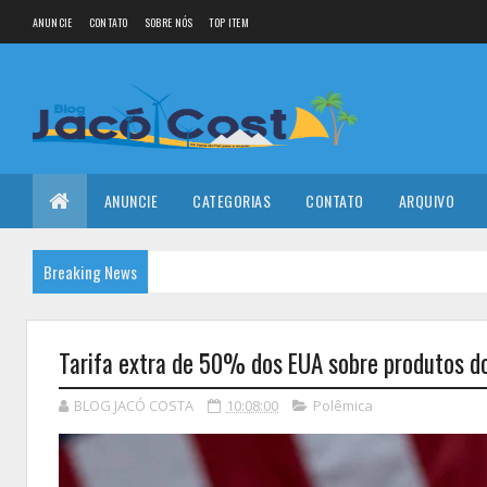
ANUNCIE
CONTATO
SOBRE NÓS
TOP ITEM
ANUNCIE
CATEGORIAS
CONTATO
ARQUIVO
Breaking News
Tarifa extra de 50% dos EUA sobre produtos do
BLOG JACÓ COSTA
10:08:00
Polêmica