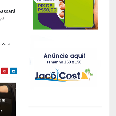
passará
ça
o
ava a
sais,
e
do