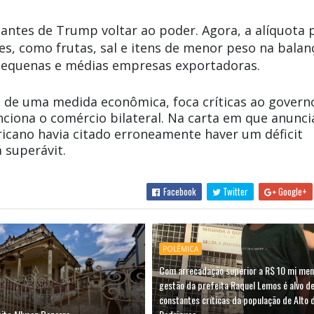
 antes de Trump voltar ao poder. Agora, a alíquota 
es, como frutas, sal e itens de menor peso na balan
pequenas e médias empresas exportadoras.
 de uma medida econômica, foca críticas ao govern
enciona o comércio bilateral. Na carta em que anunci
ericano havia citado erroneamente haver um déficit
 superávit.
Facebook
Twitter
Google+
POLÊMICA
Com arrecadação superior a R$ 10 mi men
gestão da prefeita Raquel Lemos é alvo d
constantes críticas da população de Alto 