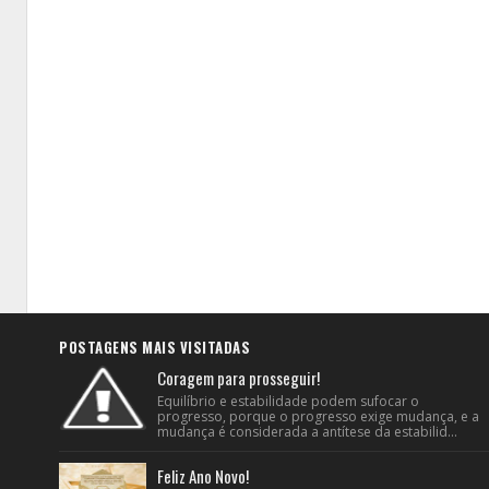
POSTAGENS MAIS VISITADAS
Coragem para prosseguir!
Equilíbrio e estabilidade podem sufocar o
progresso, porque o progresso exige mudança, e a
mudança é considerada a antítese da estabilid...
Feliz Ano Novo!