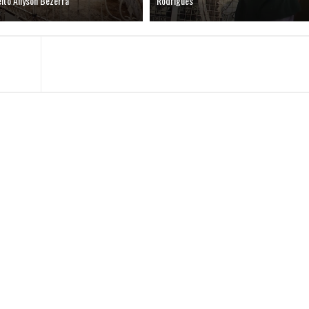
ito Allyson Bezerra
Rodrigues