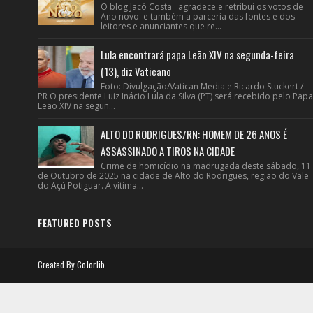
O blog Jacó Costa agradece e retribui os votos de
Ano novo e também a parceria das fontes e dos
leitores e anunciantes que re...
Lula encontrará papa Leão XIV na segunda-feira
(13), diz Vaticano
Foto: Divulgação/Vatican Media e Ricardo Stuckert /
PR O presidente Luiz Inácio Lula da Silva (PT) será recebido pelo Papa
Leão XIV na segun...
ALTO DO RODRIGUES/RN: HOMEM DE 26 ANOS É
ASSASSINADO A TIROS NA CIDADE
Crime de homicídio na madrugada deste sábado, 11
de Outubro de 2025 na cidade de Alto do Rodrigues, regiao do Vale
do Açú Potiguar. A vítima...
FEATURED POSTS
Created By
Colorlib