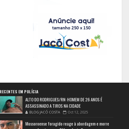
RECENTES EM POLÍCIA
ALTO DO RODRIGUES/RN: HOMEM DE 26 ANOS É
ASSASSINADO A TIROS NA CIDADE
BLOG JACÓ COSTA
Oct 12, 2025
Mossoroense foragido reage à abordagem e morre