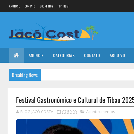
ANUNCIE
CONTATO
SOBRE NÓS
TOP ITEM
ANUNCIE
CATEGORIAS
CONTATO
ARQUIVO
Breaking News
Festival Gastronômico e Cultural de Tibau 202
BLOG JACÓ COSTA
07:59:00
Acontecimentos