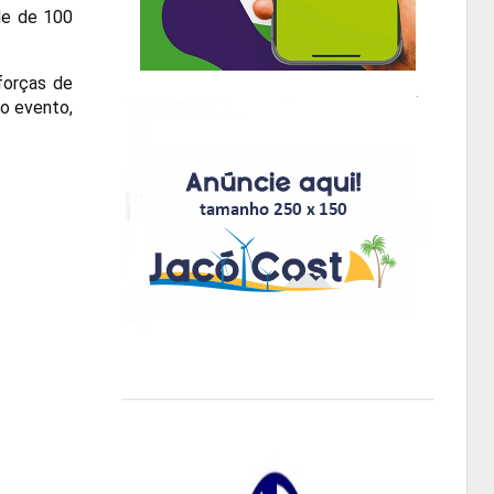
de de 100
forças de
o evento,