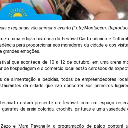
ocais e regionais vão animar o evento (Foto/Montagem: Reproduç
omete uma edição histórica do Festival Gastronômico e Cultura
ência para proporcionar aos moradores da cidade e aos visita
 e grandes emoções.
estival que acontece de 10 a 12 de outubro, em uma arena m
setor de hospedagem e o comércio local estão cercados de expect
s de alimentação e bebidas, todas de empreendedores locai
aurantes da cidade que irão concorrer aos primeiros lugares
rtesanato estará presente no festival, com um espaço reser
garrafas de areia colorida, crochês, pinturas e uma variedade
 Zezo e Mara Pavanelly, a programação de palco contará 