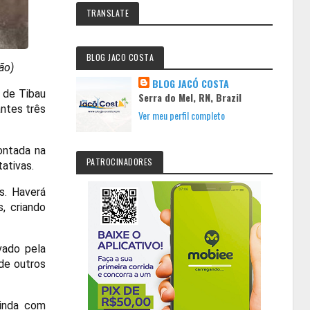
TRANSLATE
BLOG JACO COSTA
ão)
BLOG JACÓ COSTA
l de Tibau
Serra do Mel, RN, Brazil
ntes três
Ver meu perfil completo
ontada na
PATROCINADORES
ativas.
s. Haverá
, criando
vado pela
 de outros
ainda com