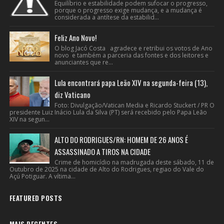
Equilíbrio e estabilidade podem sufocar o progresso,
porque o progresso exige mudança, e a mudança é
considerada a antítese da estabilid...
Feliz Ano Novo!
O blog Jacó Costa agradece e retribui os votos de Ano
novo e também a parceria das fontes e dos leitores e
anunciantes que re...
Lula encontrará papa Leão XIV na segunda-feira (13),
diz Vaticano
Foto: Divulgação/Vatican Media e Ricardo Stuckert / PR O
presidente Luiz Inácio Lula da Silva (PT) será recebido pelo Papa Leão
XIV na segun...
ALTO DO RODRIGUES/RN: HOMEM DE 26 ANOS É
ASSASSINADO A TIROS NA CIDADE
Crime de homicídio na madrugada deste sábado, 11 de
Outubro de 2025 na cidade de Alto do Rodrigues, regiao do Vale do
Açú Potiguar. A vítima...
FEATURED POSTS