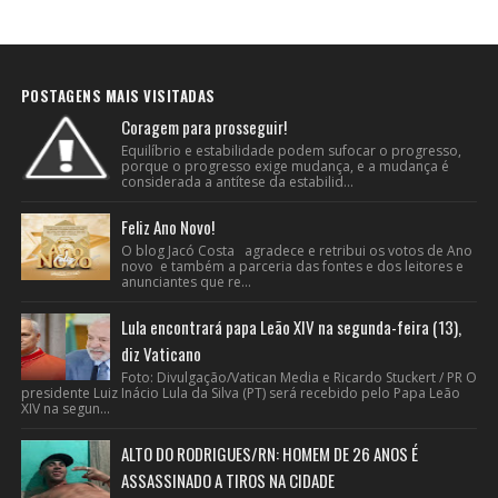
POSTAGENS MAIS VISITADAS
Coragem para prosseguir!
Equilíbrio e estabilidade podem sufocar o progresso,
porque o progresso exige mudança, e a mudança é
considerada a antítese da estabilid...
Feliz Ano Novo!
O blog Jacó Costa agradece e retribui os votos de Ano
novo e também a parceria das fontes e dos leitores e
anunciantes que re...
Lula encontrará papa Leão XIV na segunda-feira (13),
diz Vaticano
Foto: Divulgação/Vatican Media e Ricardo Stuckert / PR O
presidente Luiz Inácio Lula da Silva (PT) será recebido pelo Papa Leão
XIV na segun...
ALTO DO RODRIGUES/RN: HOMEM DE 26 ANOS É
ASSASSINADO A TIROS NA CIDADE