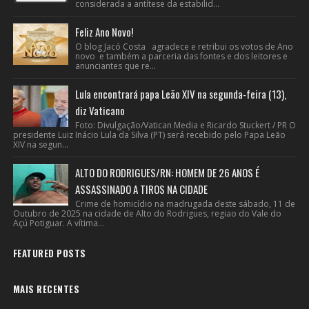
considerada a antítese da estabilid...
Feliz Ano Novo!
O blog Jacó Costa agradece e retribui os votos de Ano
novo e também a parceria das fontes e dos leitores e
anunciantes que re...
Lula encontrará papa Leão XIV na segunda-feira (13),
diz Vaticano
Foto: Divulgação/Vatican Media e Ricardo Stuckert / PR O
presidente Luiz Inácio Lula da Silva (PT) será recebido pelo Papa Leão
XIV na segun...
ALTO DO RODRIGUES/RN: HOMEM DE 26 ANOS É
ASSASSINADO A TIROS NA CIDADE
Crime de homicídio na madrugada deste sábado, 11 de
Outubro de 2025 na cidade de Alto do Rodrigues, regiao do Vale do
Açú Potiguar. A vítima...
FEATURED POSTS
MAIS RECENTES