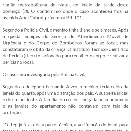
região metropolitana de Natal, no início da tarde deste
domingo (3). O condomínio onde o caso aconteceu fica na
avenida Abel Cabral, próximo à BR-101.
Segundo a Polícia Civil, o menino tinha 1 ano e seis meses. Após
a queda, equipes do Serviço de Atendimento Móvel de
Urgência e do Corpo de Bombeiros foram ao local, mas
constataram o óbito da criança. O Instituto Técnico-Científico
de Perícia (Itep) foi acionado para recolher o corpo e realizar a
perícia no local.
O caso será investigado pela Polícia Civil.
Segundo o delegado Fernando Alves, o menino teria caído da
janela do quarto, após uma distração dos pais. A suspeita inicial
é de um acidente. A família era recém-chegada ao condomínio
e as janelas do apartamento não contavam com tela de
proteção.
“O Itep já fez toda a parte técnica, a verificação do local, para
traçar a cronologia de como é que se deu essa tragédia. A