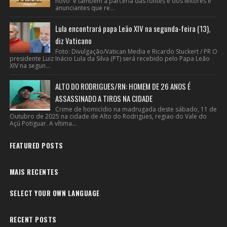
novo e também a parceria das fontes e dos leitores e
anunciantes que re...
Lula encontrará papa Leão XIV na segunda-feira (13),
diz Vaticano
Foto: Divulgação/Vatican Media e Ricardo Stuckert / PR O
presidente Luiz Inácio Lula da Silva (PT) será recebido pelo Papa Leão
XIV na segun...
ALTO DO RODRIGUES/RN: HOMEM DE 26 ANOS É
ASSASSINADO A TIROS NA CIDADE
Crime de homicídio na madrugada deste sábado, 11 de
Outubro de 2025 na cidade de Alto do Rodrigues, regiao do Vale do
Açú Potiguar. A vítima...
FEATURED POSTS
MAIS RECENTES
SELECT YOUR OWN LANGUAGE
RECENT POSTS