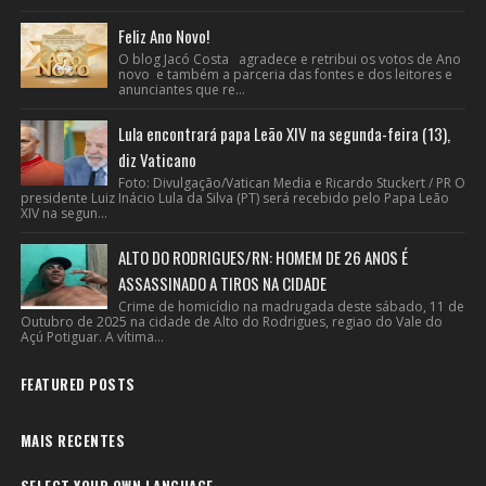
Feliz Ano Novo!
O blog Jacó Costa agradece e retribui os votos de Ano
novo e também a parceria das fontes e dos leitores e
anunciantes que re...
Lula encontrará papa Leão XIV na segunda-feira (13),
diz Vaticano
Foto: Divulgação/Vatican Media e Ricardo Stuckert / PR O
presidente Luiz Inácio Lula da Silva (PT) será recebido pelo Papa Leão
XIV na segun...
ALTO DO RODRIGUES/RN: HOMEM DE 26 ANOS É
ASSASSINADO A TIROS NA CIDADE
Crime de homicídio na madrugada deste sábado, 11 de
Outubro de 2025 na cidade de Alto do Rodrigues, regiao do Vale do
Açú Potiguar. A vítima...
FEATURED POSTS
MAIS RECENTES