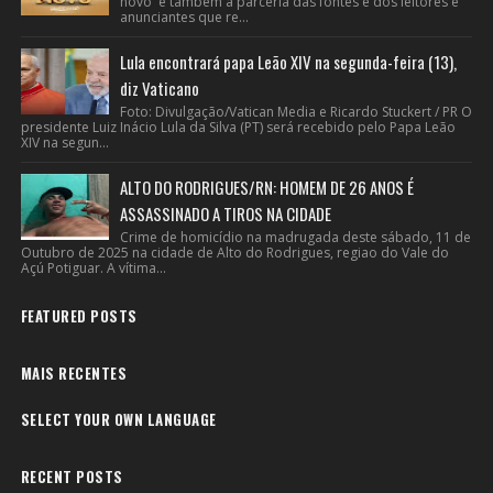
novo e também a parceria das fontes e dos leitores e
anunciantes que re...
Lula encontrará papa Leão XIV na segunda-feira (13),
diz Vaticano
Foto: Divulgação/Vatican Media e Ricardo Stuckert / PR O
presidente Luiz Inácio Lula da Silva (PT) será recebido pelo Papa Leão
XIV na segun...
ALTO DO RODRIGUES/RN: HOMEM DE 26 ANOS É
ASSASSINADO A TIROS NA CIDADE
Crime de homicídio na madrugada deste sábado, 11 de
Outubro de 2025 na cidade de Alto do Rodrigues, regiao do Vale do
Açú Potiguar. A vítima...
FEATURED POSTS
MAIS RECENTES
SELECT YOUR OWN LANGUAGE
RECENT POSTS