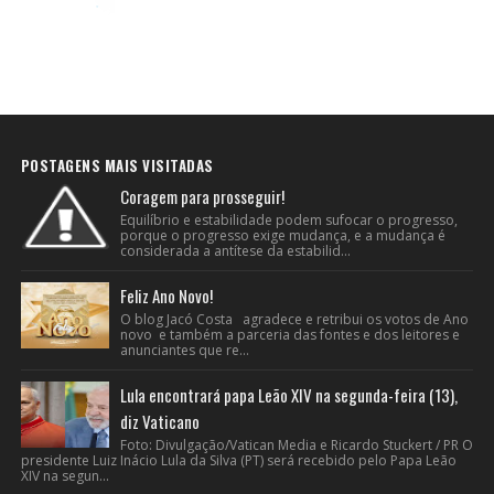
POSTAGENS MAIS VISITADAS
Coragem para prosseguir!
Equilíbrio e estabilidade podem sufocar o progresso,
porque o progresso exige mudança, e a mudança é
considerada a antítese da estabilid...
Feliz Ano Novo!
O blog Jacó Costa agradece e retribui os votos de Ano
novo e também a parceria das fontes e dos leitores e
anunciantes que re...
Lula encontrará papa Leão XIV na segunda-feira (13),
diz Vaticano
Foto: Divulgação/Vatican Media e Ricardo Stuckert / PR O
presidente Luiz Inácio Lula da Silva (PT) será recebido pelo Papa Leão
XIV na segun...