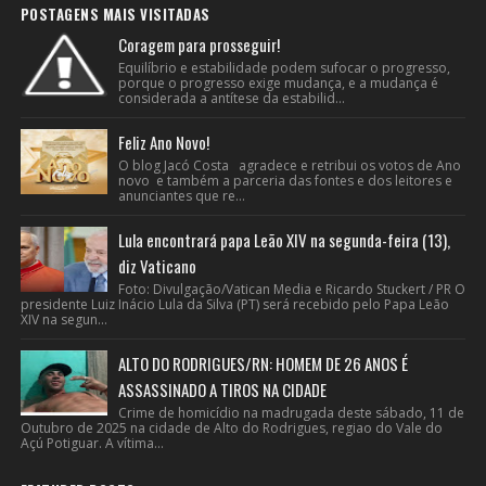
POSTAGENS MAIS VISITADAS
Coragem para prosseguir!
Equilíbrio e estabilidade podem sufocar o progresso,
porque o progresso exige mudança, e a mudança é
considerada a antítese da estabilid...
Feliz Ano Novo!
O blog Jacó Costa agradece e retribui os votos de Ano
novo e também a parceria das fontes e dos leitores e
anunciantes que re...
Lula encontrará papa Leão XIV na segunda-feira (13),
diz Vaticano
Foto: Divulgação/Vatican Media e Ricardo Stuckert / PR O
presidente Luiz Inácio Lula da Silva (PT) será recebido pelo Papa Leão
XIV na segun...
ALTO DO RODRIGUES/RN: HOMEM DE 26 ANOS É
ASSASSINADO A TIROS NA CIDADE
Crime de homicídio na madrugada deste sábado, 11 de
Outubro de 2025 na cidade de Alto do Rodrigues, regiao do Vale do
Açú Potiguar. A vítima...