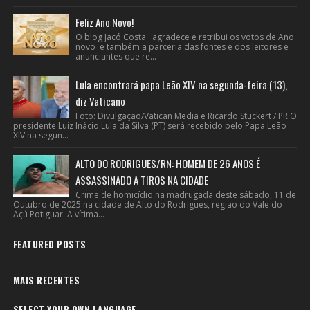
Feliz Ano Novo!
O blog Jacó Costa agradece e retribui os votos de Ano
novo e também a parceria das fontes e dos leitores e
anunciantes que re...
Lula encontrará papa Leão XIV na segunda-feira (13),
diz Vaticano
Foto: Divulgação/Vatican Media e Ricardo Stuckert / PR O
presidente Luiz Inácio Lula da Silva (PT) será recebido pelo Papa Leão
XIV na segun...
ALTO DO RODRIGUES/RN: HOMEM DE 26 ANOS É
ASSASSINADO A TIROS NA CIDADE
Crime de homicídio na madrugada deste sábado, 11 de
Outubro de 2025 na cidade de Alto do Rodrigues, regiao do Vale do
Açú Potiguar. A vítima...
FEATURED POSTS
MAIS RECENTES
SELECT YOUR OWN LANGUAGE